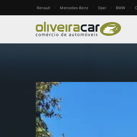
Renault
Mercedes-Benz
Opel
BMW
C