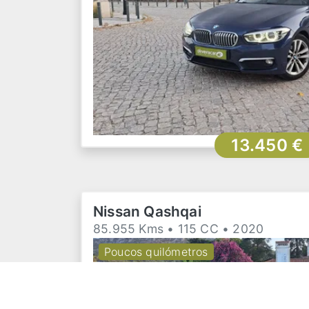
13.450 €
Nissan Qashqai
85.955 Kms • 115 CC • 2020
Poucos quilómetros