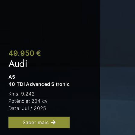
49.950 €
38.750 €
Audi
Mercedes-Benz
A5
C 200
40 TDI Advanced S tronic
D Business Solutions
Kms: 9.242
Kms: 14.995
Potência: 204 cv
Potência: 160 cv
Data: Jul / 2025
Data: Fev / 2021
Saber mais
Saber mais